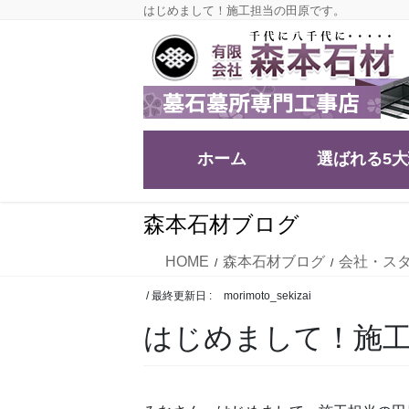
コ
ナ
はじめまして！施工担当の田原です。
ン
ビ
テ
ゲ
ン
ー
ツ
シ
に
ョ
移
ン
ホーム
選ばれる5
動
に
移
動
森本石材ブログ
HOME
森本石材ブログ
会社・ス
/ 最終更新日 :
morimoto_sekizai
はじめまして！施