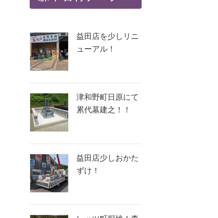
益田店を少しリニ
ューアル！
津和野町日原にて
累代墓建之！！
益田店少しおかた
ずけ！