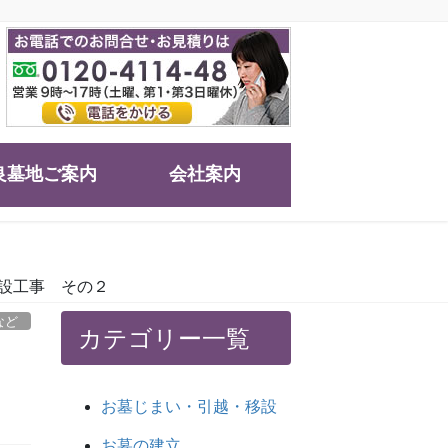
良墓地ご案内
会社案内
設工事 その２
など
カテゴリー一覧
事
お墓じまい・引越・移設
お墓の建立