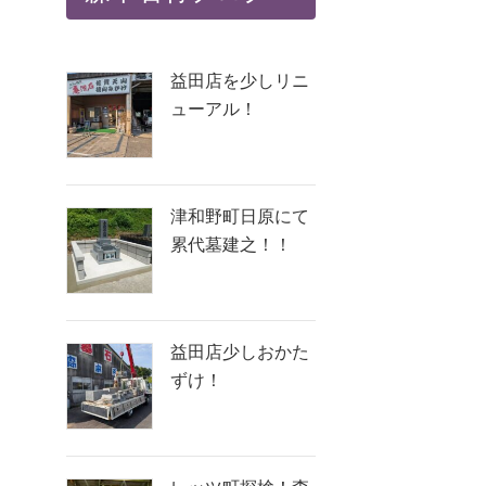
益田店を少しリニ
ューアル！
津和野町日原にて
累代墓建之！！
益田店少しおかた
ずけ！