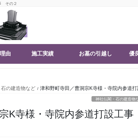
事 その２
大理由
施工実績
お墓の引越し
優
・石の建造物など
津和野町寺田／曹洞宗K寺様・寺院内参道打
神社仏閣・石の建造物
洞宗K寺様・寺院内参道打設工