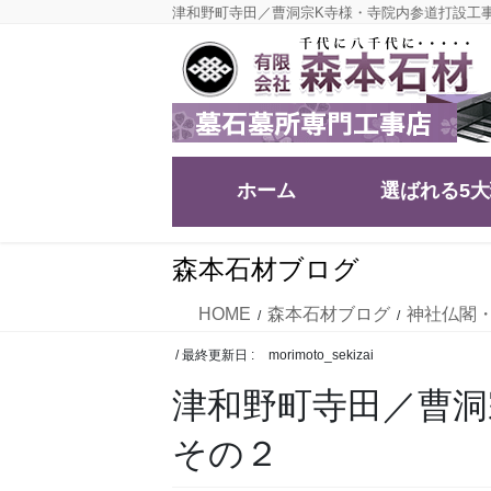
コ
ナ
津和野町寺田／曹洞宗K寺様・寺院内参道打設工
ン
ビ
テ
ゲ
ン
ー
ツ
シ
に
ョ
移
ン
ホーム
選ばれる5
動
に
移
動
森本石材ブログ
HOME
森本石材ブログ
神社仏閣
/ 最終更新日 :
morimoto_sekizai
津和野町寺田／曹
その２