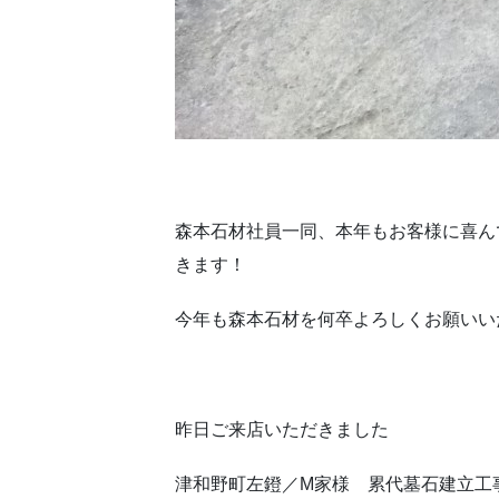
森本石材社員一同、本年もお客様に喜ん
きます！
今年も森本石材を何卒よろしくお願いい
昨日ご来店いただきました
津和野町左鐙／M家様 累代墓石建立工