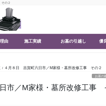
 その２
大理由
施工実績
お墓の引越し
優
立
４月８日 吉賀町六日市／M家様・墓所改修工事 その２
お墓の
日市／M家様・墓所改修工事 