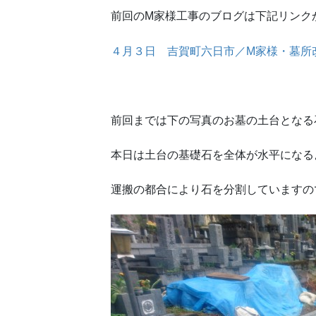
前回のM家様工事のブログは下記リンク
４月３日 吉賀町六日市／M家様・墓所
前回までは下の写真のお墓の土台となる
本日は土台の基礎石を全体が水平になる
運搬の都合により石を分割していますの