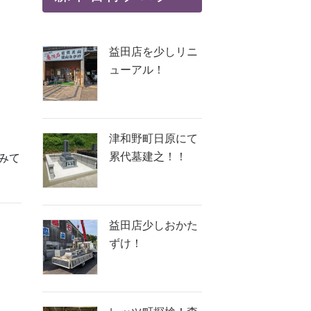
益田店を少しリニ
ューアル！
津和野町日原にて
累代墓建之！！
みて
益田店少しおかた
ずけ！