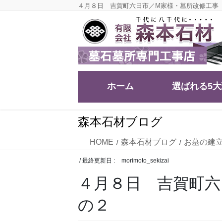
コ
ナ
４月８日 吉賀町六日市／M家様・墓所改修工事
ン
ビ
テ
ゲ
ン
ー
ツ
シ
に
ョ
移
ン
ホーム
選ばれる5
動
に
移
動
森本石材ブログ
HOME
森本石材ブログ
お墓の建
/ 最終更新日 :
morimoto_sekizai
４月８日 吉賀町六
の２