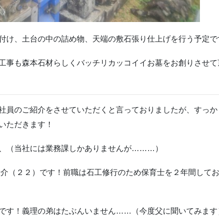
付け、土台の中の詰め物、天端の敷石張り仕上げを行う予定で
工事も森本石材らしくバッチリカッコイイお墓をお創りさせて
社員のご紹介をさせていただくと言っておりましたが、すっか
いただきます！
、（当社には業務課しかありませんが………）
康介（２２）です！前職は石工修行のため保育士を２年間して
です！義理の弟はたぶんいません……（今度父に聞いてみます