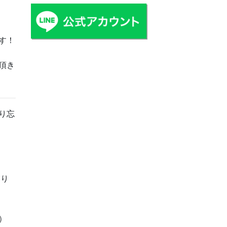
す！
頂き
り忘
おり
）