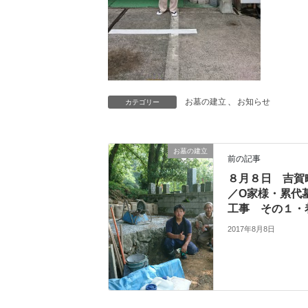
お墓の建立
、
お知らせ
カテゴリー
お墓の建立
前の記事
８月８日 吉賀
／O家様・累代
工事 その１・
2017年8月8日