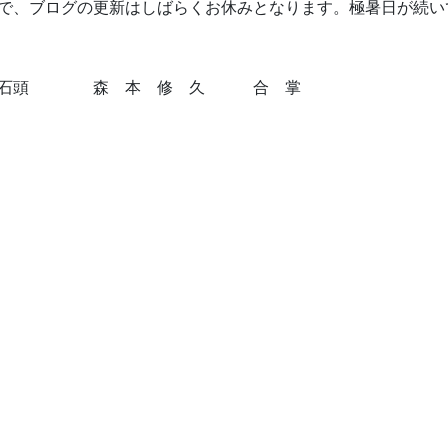
で、ブログの更新はしばらくお休みとなります。極暑日が続い
材 石頭 森 本 修 久 合 掌