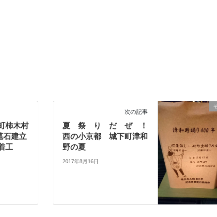
次の記事
町柿木村
夏 祭 り だ ぜ ！
墓石建立
西の小京都 城下町津和
着工
野の夏
2017年8月16日