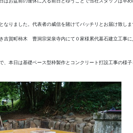
日はお盆前の連休に入る前日とゆうことで当社スタッフは早め
となりました。代表者の威信を賭けてバッチリとお届け致しま
き吉賀町柿木 曹洞宗栄泉寺内にて０家様累代墓石建立工事に
で、本日は基礎ベース型枠製作とコンクリート打設工事の様子