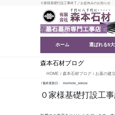
コ
ナ
０家様基礎打設工事終了／お盆休みのお知らせ
ン
ビ
テ
ゲ
ン
ー
ツ
シ
に
ョ
移
ン
ホーム
選ばれる5
動
に
移
動
森本石材ブログ
HOME
森本石材ブログ
お墓の建
/ 最終更新日 :
morimoto_sekizai
０家様基礎打設工事