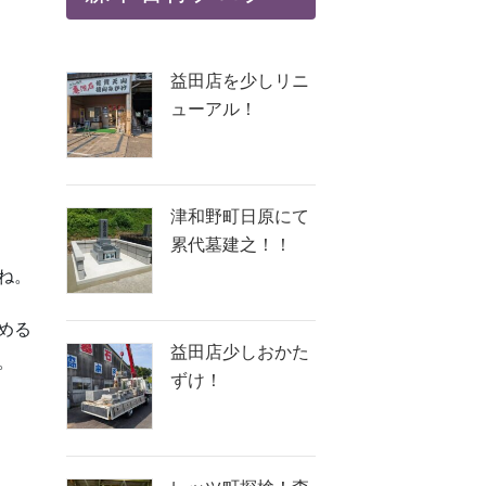
益田店を少しリニ
ューアル！
津和野町日原にて
累代墓建之！！
ね。
める
益田店少しおかた
。
ずけ！