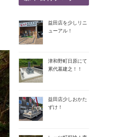
益田店を少しリニ
ューアル！
津和野町日原にて
累代墓建之！！
益田店少しおかた
ずけ！