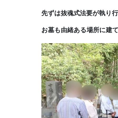
先ずは抜魂式法要が執り
お墓も由緒ある場所に建