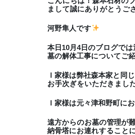
こんにちは！森本石材の
まして誠にありがとうご
河野隼人です
本日10月4日のブログで
墓の解体工事についてご
Ｉ家様は弊社森本家と同
お手次ぎをいただきまし
Ｉ家様は元々津和野町に
遠方からのお墓の管理が
納骨塔にお連れすること