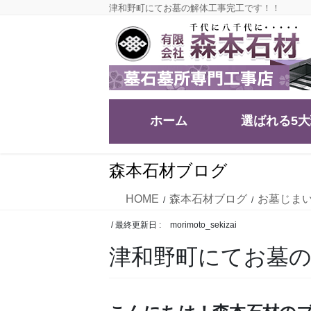
コ
ナ
津和野町にてお墓の解体工事完工です！！
ン
ビ
テ
ゲ
ン
ー
ツ
シ
に
ョ
移
ン
ホーム
選ばれる5
動
に
移
動
森本石材ブログ
HOME
森本石材ブログ
お墓じま
/ 最終更新日 :
morimoto_sekizai
津和野町にてお墓の