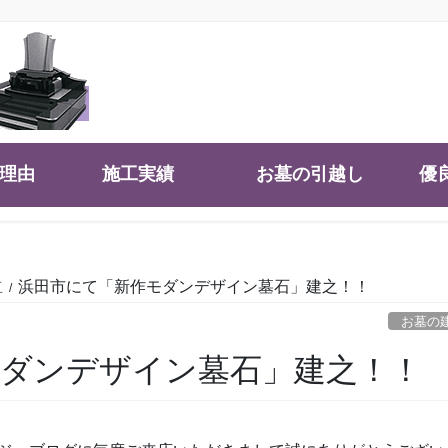
大理由
施工実績
お墓の引越し
優
立
浜田市にて「新作モダンデザイン墓石」建之！！
お墓の
モダンデザイン墓石」建之！！