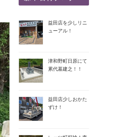
益田店を少しリニ
ューアル！
津和野町日原にて
累代墓建之！！
益田店少しおかた
ずけ！