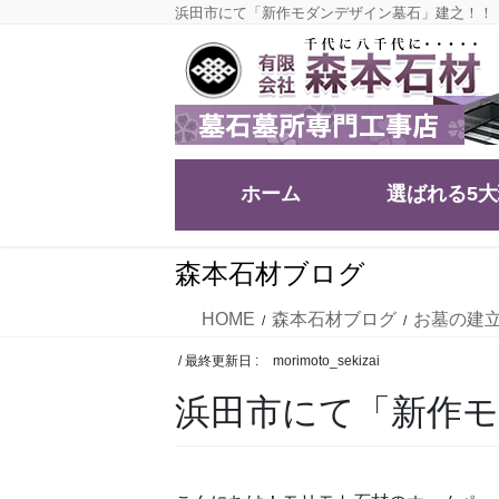
コ
ナ
浜田市にて「新作モダンデザイン墓石」建之！！
ン
ビ
テ
ゲ
ン
ー
ツ
シ
に
ョ
移
ン
ホーム
選ばれる5
動
に
移
動
森本石材ブログ
HOME
森本石材ブログ
お墓の建
/ 最終更新日 :
morimoto_sekizai
浜田市にて「新作