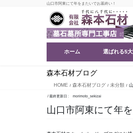
コ
ナ
山口市阿東にて年をまたいでお墓終い！
ン
ビ
テ
ゲ
ン
ー
ツ
シ
に
ョ
移
ン
ホーム
選ばれる5
動
に
移
動
森本石材ブログ
HOME
森本石材ブログ
未分類
/ 最終更新日 :
morimoto_sekizai
山口市阿東にて年