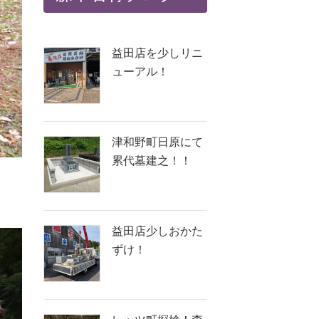
益田店を少しリニ
ューアル！
津和野町日原にて
累代墓建之！！
益田店少しおかた
ずけ！