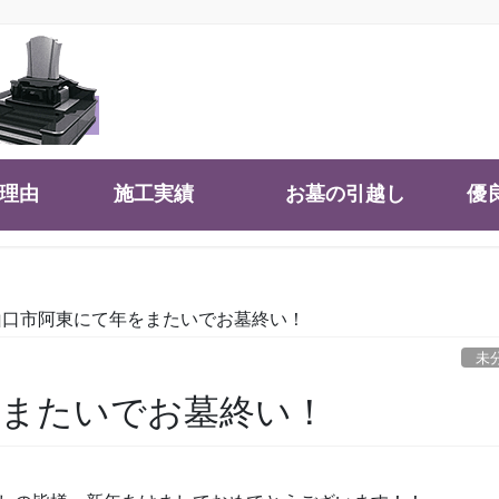
大理由
施工実績
お墓の引越し
優
山口市阿東にて年をまたいでお墓終い！
未
をまたいでお墓終い！