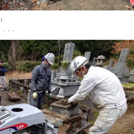
！
．．．．