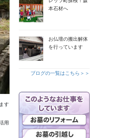
レッツ町探検！森
本石材へ
お仏壇の搬出解体
を行っています
ブログの一覧はこちら＞＞
ます
活用