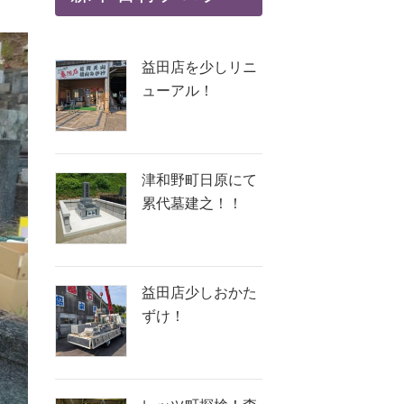
益田店を少しリニ
ューアル！
津和野町日原にて
累代墓建之！！
益田店少しおかた
ずけ！