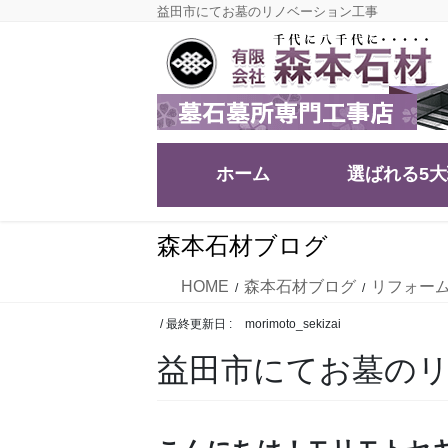
コ
ナ
益田市にてお墓のリノベーション工事
ン
ビ
テ
ゲ
ン
ー
ツ
シ
に
ョ
移
ン
ホーム
選ばれる5
動
に
移
動
森本石材ブログ
HOME
森本石材ブログ
リフォー
/ 最終更新日 :
morimoto_sekizai
益田市にてお墓の