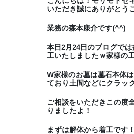
こんにちは！モリモトセ
いただき誠にありがとう
業務の森本康介です(^^)
本日2月24日のブログで
工いたしましたｗ家様の
W家様のお墓は墓石本体
ており土間などにクラッ
ご相談をいただきこの度
りましたよ！
まずは解体から着工です