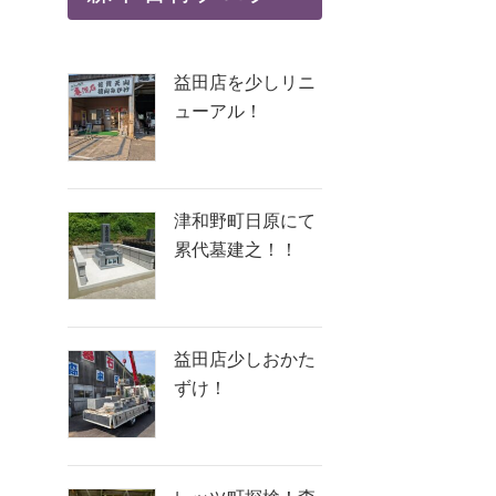
益田店を少しリニ
ューアル！
津和野町日原にて
累代墓建之！！
益田店少しおかた
ずけ！