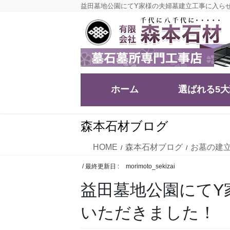
コ
ナ
益田墓地公園にてY家様の夫婦墓建立工事に入
ン
ビ
テ
ゲ
ン
ー
ツ
シ
に
ョ
移
ン
ホーム
選ばれる5
動
に
移
動
森本石材ブログ
HOME
森本石材ブログ
お墓の建
/ 最終更新日 :
morimoto_sekizai
益田墓地公園にてY
いただきました