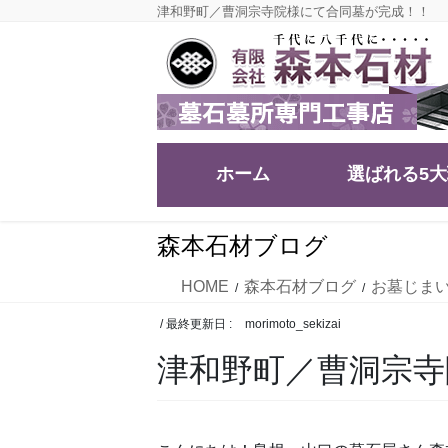
コ
ナ
津和野町／曹洞宗寺院様にて合同墓が完成！！
ン
ビ
テ
ゲ
ン
ー
ツ
シ
に
ョ
移
ン
ホーム
選ばれる5
動
に
移
動
森本石材ブログ
HOME
森本石材ブログ
お墓じま
/ 最終更新日 :
morimoto_sekizai
津和野町／曹洞宗寺