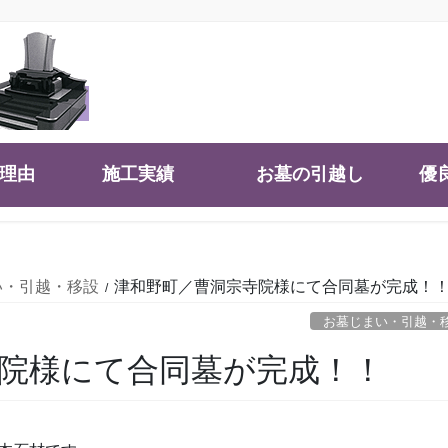
大理由
施工実績
お墓の引越し
優
い・引越・移設
津和野町／曹洞宗寺院様にて合同墓が完成！
お墓じまい・引越・
院様にて合同墓が完成！！