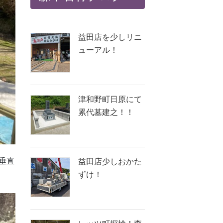
益田店を少しリニ
ューアル！
津和野町日原にて
累代墓建之！！
垂直
益田店少しおかた
ずけ！