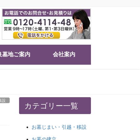
良墓地ご案内
会社案内
！
移設
カテゴリー一覧
お墓じまい・引越・移設
お墓の建立